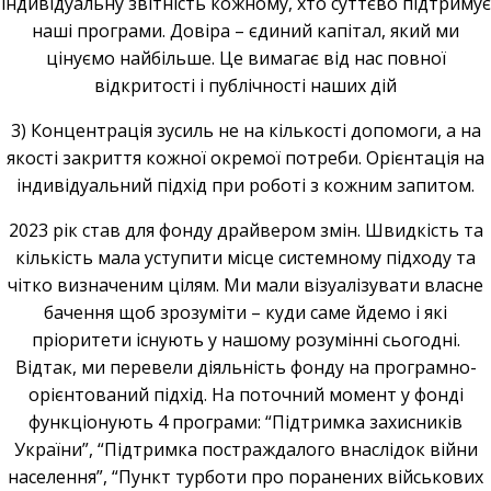
індивідуальну звітність кожному, хто суттєво підтримує
наші програми. Довіра – єдиний капітал, який ми
цінуємо найбільше. Це вимагає від нас повної
відкритості і публічності наших дій
3) Концентрація зусиль не на кількості допомоги, а на
якості закриття кожної окремої потреби. Орієнтація на
індивідуальний підхід при роботі з кожним запитом.
2023 рік став для фонду драйвером змін. Швидкість та
кількість мала уступити місце системному підходу та
чітко визначеним цілям. Ми мали візуалізувати власне
бачення щоб зрозуміти – куди саме йдемо і які
пріоритети існують у нашому розумінні сьогодні.
Відтак, ми перевели діяльність фонду на програмно-
орієнтований підхід. На поточний момент у фонді
функціонують 4 програми: “Підтримка захисників
України”, “Підтримка постраждалого внаслідок війни
населення”, “Пункт турботи про поранених військових