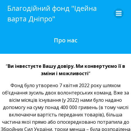
Skip
Благодійний фонд "Ідейна
to
варта Дніпро"
content
Про нас
“
Ви інвестуєте Вашу довіру. Ми конвертуємо її в
зміни і можливості
“
Фонд було утворено 7 квітня 2022 року шляхом
об’єднання зусиль двох волонтерських команд. Вже за
вісім місяців існування (у 2022) нами було надано
допомогу на суму понад 400 000 гривень (в тому числі
включаючи вартість переданих товарів), більша
частина якої прямо або опосередковано потрапила до
Збройних Сил України, трохи менша – була розподілена