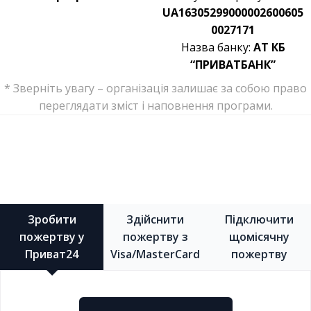
UA16305299000002600605
0027171
Назва банку:
АТ КБ
“ПРИВАТБАНК”
* Зверніть увагу – організація залишає за собою право
переглядати зміст і наповнення програми.
Зробити
Здійснити
Підключити
пожертву у
пожертву з
щомісячну
Приват24
Visa/MasterCard
пожертву