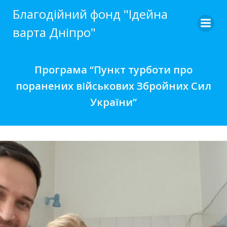
Skip
Благодійний фонд "Ідейна
to
варта Дніпро"
content
Програма “Пункт турботи про
поранених військових Збройних Сил
України”