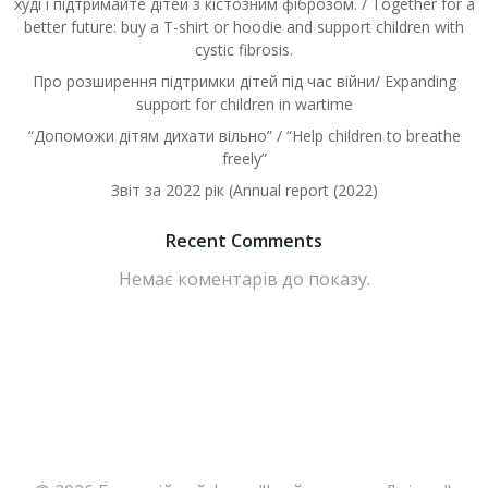
худі і підтримайте дітей з кістозним фіброзом. / Together for a
better future: buy a T-shirt or hoodie and support children with
cystic fibrosis.
Про розширення підтримки дітей під час війни/ Expanding
support for children in wartime
“Допоможи дітям дихати вільно” / “Help children to breathe
freely”
Звіт за 2022 рік (Annual report (2022)
Recent Comments
Немає коментарів до показу.