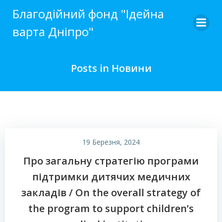
Skip
Благодійний фонд "Ідейна
to
варта Дніпро"
content
Posts in Новини
19 Березня, 2024
Про загальну стратегію програми
підтримки дитячих медичних
закладів / On the overall strategy of
the program to support children’s