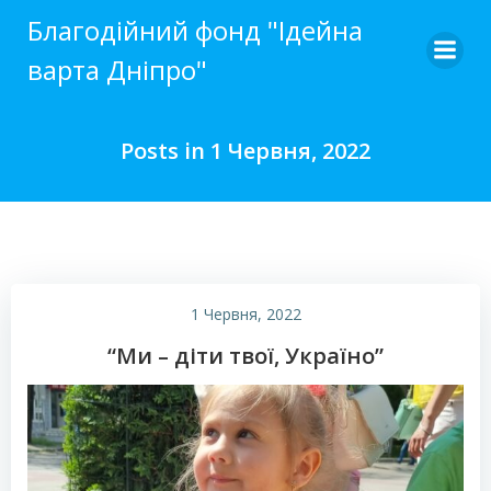
Skip
Благодійний фонд "Ідейна
to
варта Дніпро"
content
Posts in 1 Червня, 2022
1 Червня, 2022
“Ми – діти твої, Україно”