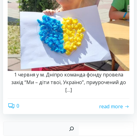
1 червня у м. Дніпро команда фонду провела
захід “Ми – діти твої, Україно”, приурочений до
[…]
0
read more
Пош